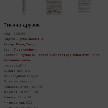
Тисяча друзок
Код:
19003599
Видавництво
BookCHEF
Автор:
Коул, Тіллі
,
Серія:
Поза серіями
Категорії:
Сучасна іноземна література
,
Романтична та
любовна проза
,
Ілюстрації:
ні
Бумага:
офсетна
Обкладинка:
тверда
Мова:
українська
Кількість сторінок:
448
Формат:
20 см * 13 см
Бонусні бали:
20
Рік видання:
2025
ISBN:
978-617-548-426-5