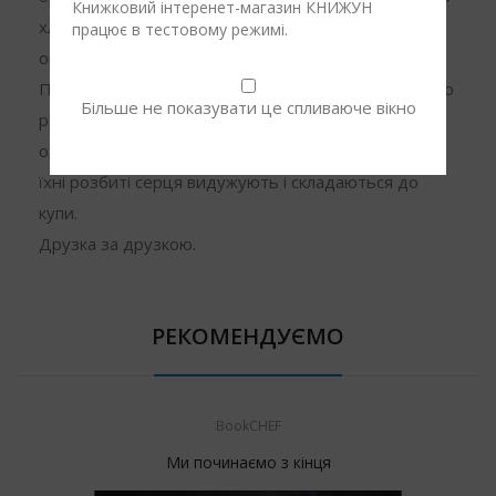
Книжковий інтеренет-магазин КНИЖУН
хлопця в поїздку за кордон, усе його єство
працює в тестовому режимі.
опирається, утім він їде.
Поки Кейл і Саванна прямують шляхом зцілення, то
Більше не показувати це спливаюче вікно
разом знаходять розраду у світлі, яке дарують
одне одному. І що осяйніше це світло, то швидше
їхні розбиті серця видужують і складаються до
купи.
Друзка за друзкою.
РЕКОМЕНДУЄМО
BookCHEF
Ми починаємо з кінця